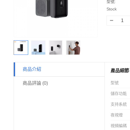
型號:
Stock
商品介紹
產品細節
型號
商品評論 (0)
儲存功能
支持系統
夜視燈
視頻編碼