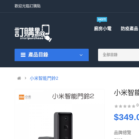
歡迎光臨訂購點
廚房小電
防疫產品
產品目錄
小米智能門鈴2
小米智
$349.
品牌總覽