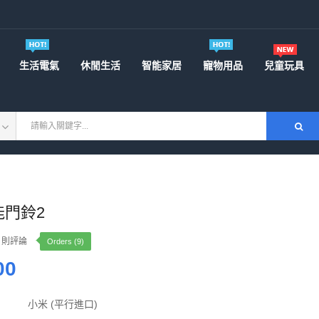
生活電氣
休閒生活
智能家居
寵物用品
兒童玩具
能門鈴2
0 則評論
Orders (9)
00
小米 (平行進口)