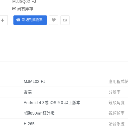
MJJSQ02-FJ
尚有庫存
MJML02-FJ
應用程式
雲端
分辨率
Android 4.3或 iOS 9.0 以上版本
鏡頭角度
4類850nm紅外燈
視頻幀率
H.265
語音系統